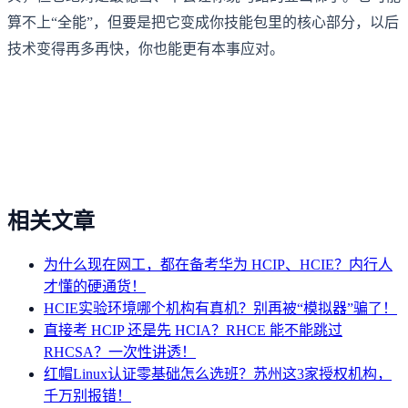
算不上“全能”，但要是把它变成你技能包里的核心部分，以后
技术变得再多再快，你也能更有本事应对。
相关文章
为什么现在网工，都在备考华为 HCIP、HCIE？内行人
才懂的硬通货！
HCIE实验环境哪个机构有真机？别再被“模拟器”骗了！
直接考 HCIP 还是先 HCIA？RHCE 能不能跳过
RHCSA？一次性讲透！
红帽Linux认证零基础怎么选班？苏州这3家授权机构，
千万别报错！