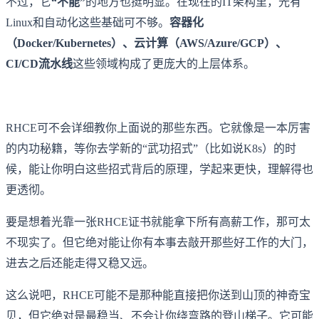
不过，它
“不能”
的地方也挺明显。在现在的IT架构里，光有
Linux和自动化这些基础可不够。
容器化
（Docker/Kubernetes）、云计算（AWS/Azure/GCP）、
CI/CD流水线
这些领域构成了更庞大的上层体系。
RHCE可不会详细教你上面说的那些东西。它就像是一本厉害
的内功秘籍，等你去学新的“武功招式”（比如说K8s）的时
候，能让你明白这些招式背后的原理，学起来更快，理解得也
更透彻。
要是想着光靠一张RHCE证书就能拿下所有高薪工作，那可太
不现实了。但它绝对能让你有本事去敲开那些好工作的大门，
进去之后还能走得又稳又远。
这么说吧，RHCE可能不是那种能直接把你送到山顶的神奇宝
贝，但它绝对是最稳当、不会让你绕弯路的登山梯子。它可能