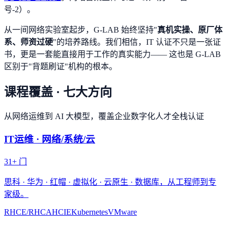
号-2）。
从一间网络实验室起步，G-LAB 始终坚持"
真机实操、原厂体
系、师资过硬
"的培养路线。我们相信，IT 认证不只是一张证
书，更是一套能直接用于工作的真实能力—— 这也是 G-LAB
区别于"背题刷证"机构的根本。
课程覆盖 · 七大方向
从网络运维到 AI 大模型，覆盖企业数字化人才全栈认证
IT运维 · 网络/系统/云
31
+ 门
思科 · 华为 · 红帽 · 虚拟化 · 云原生 · 数据库，从工程师到专
家级。
RHCE/RHCA
HCIE
Kubernetes
VMware