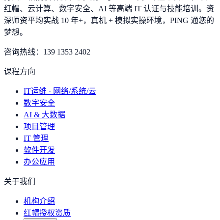
红帽、云计算、数字安全、AI 等高端 IT 认证与技能培训。资
深师资平均实战 10 年+，真机 + 模拟实操环境，
PING 通您的
梦想
。
咨询热线：
139 1353 2402
课程方向
IT运维 · 网络/系统/云
数字安全
AI & 大数据
项目管理
IT 管理
软件开发
办公应用
关于我们
机构介绍
红帽授权资质