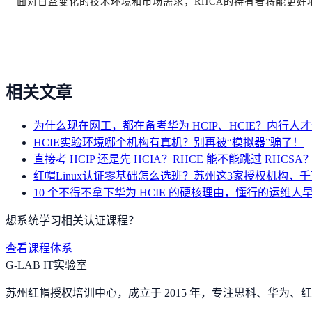
面对日益变化的技术环境和市场需求，RHCA的持有者将能更
相关文章
为什么现在网工，都在备考华为 HCIP、HCIE？内行人
HCIE实验环境哪个机构有真机？别再被“模拟器”骗了！
直接考 HCIP 还是先 HCIA？RHCE 能不能跳过 RHC
红帽Linux认证零基础怎么选班？苏州这3家授权机构，
10 个不得不拿下华为 HCIE 的硬核理由，懂行的运维人
想系统学习相关认证课程？
查看课程体系
G-LAB IT实验室
苏州红帽授权培训中心，成立于 2015 年，专注思科、华为、红帽