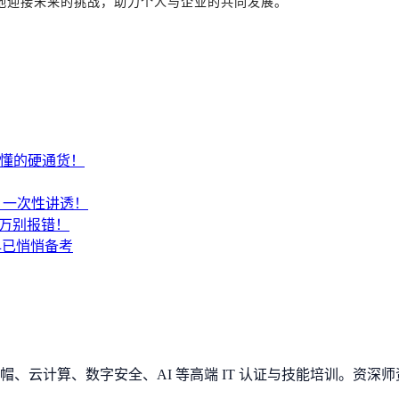
好地迎接未来的挑战，助力个人与企业的共同发展。
才懂的硬通货！
SA？一次性讲透！
千万别报错！
早已悄悄备考
、云计算、数字安全、AI 等高端 IT 认证与技能培训。资深师资