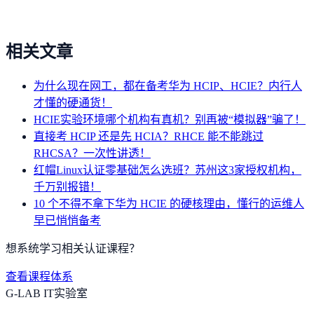
相关文章
为什么现在网工，都在备考华为 HCIP、HCIE？内行人
才懂的硬通货！
HCIE实验环境哪个机构有真机？别再被“模拟器”骗了！
直接考 HCIP 还是先 HCIA？RHCE 能不能跳过
RHCSA？一次性讲透！
红帽Linux认证零基础怎么选班？苏州这3家授权机构，
千万别报错！
10 个不得不拿下华为 HCIE 的硬核理由，懂行的运维人
早已悄悄备考
想系统学习相关认证课程？
查看课程体系
G-LAB IT实验室