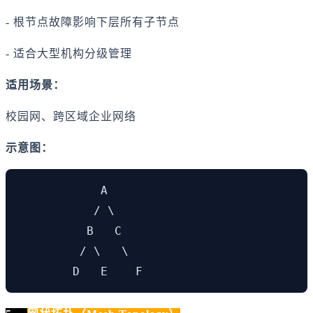
- 根节点故障影响下层所有子节点
- 适合大型机构分级管理
适用场景：
校园网、跨区域企业网络
示意图：
            A

           / \

          B   C

         / \   \

        D   E    F