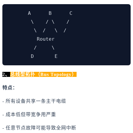
       A      B      C

        \    / \    /

         \  /   \  /

          Router

         /     \

        D       E
2、
总线型拓扑（Bus Topology）
特点：
- 所有设备共享一条主干电缆
- 成本低但带宽争用严重
- 任意节点故障可能导致全网中断