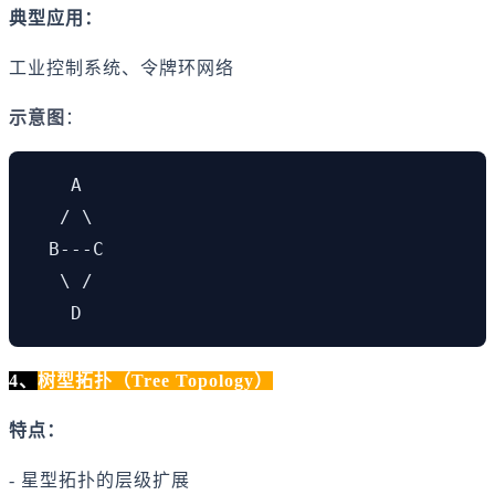
典型应用：
工业控制系统、令牌环网络
示意图
：
    A

   / \

  B---C

   \ /

    D
4、
树型拓扑（Tree Topology）
特点：
- 星型拓扑的层级扩展