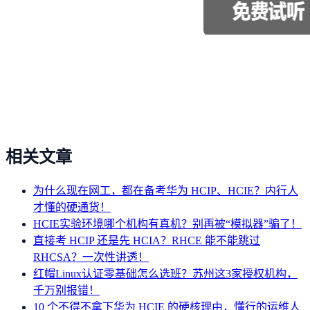
相关文章
为什么现在网工，都在备考华为 HCIP、HCIE？内行人
才懂的硬通货！
HCIE实验环境哪个机构有真机？别再被“模拟器”骗了！
直接考 HCIP 还是先 HCIA？RHCE 能不能跳过
RHCSA？一次性讲透！
红帽Linux认证零基础怎么选班？苏州这3家授权机构，
千万别报错！
10 个不得不拿下华为 HCIE 的硬核理由，懂行的运维人