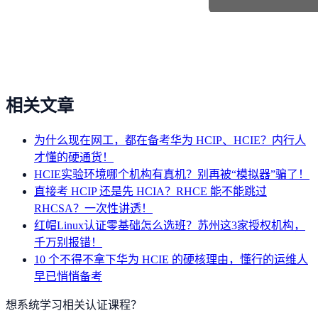
相关文章
为什么现在网工，都在备考华为 HCIP、HCIE？内行人
才懂的硬通货！
HCIE实验环境哪个机构有真机？别再被“模拟器”骗了！
直接考 HCIP 还是先 HCIA？RHCE 能不能跳过
RHCSA？一次性讲透！
红帽Linux认证零基础怎么选班？苏州这3家授权机构，
千万别报错！
10 个不得不拿下华为 HCIE 的硬核理由，懂行的运维人
早已悄悄备考
想系统学习相关认证课程？