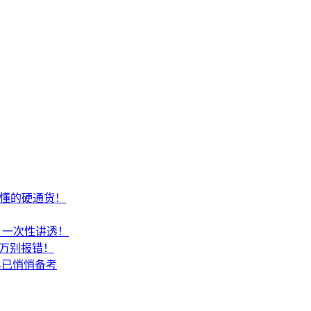
才懂的硬通货！
SA？一次性讲透！
千万别报错！
早已悄悄备考