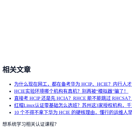
相关文章
为什么现在网工，都在备考华为 HCIP、HCIE？内行人
HCIE实验环境哪个机构有真机？别再被“模拟器”骗了！
直接考 HCIP 还是先 HCIA？RHCE 能不能跳过 RHC
红帽Linux认证零基础怎么选班？苏州这3家授权机构，
10 个不得不拿下华为 HCIE 的硬核理由，懂行的运维人
想系统学习相关认证课程？