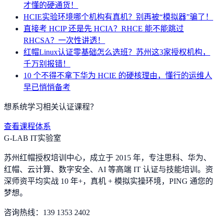
才懂的硬通货！
HCIE实验环境哪个机构有真机？别再被“模拟器”骗了！
直接考 HCIP 还是先 HCIA？RHCE 能不能跳过
RHCSA？一次性讲透！
红帽Linux认证零基础怎么选班？苏州这3家授权机构，
千万别报错！
10 个不得不拿下华为 HCIE 的硬核理由，懂行的运维人
早已悄悄备考
想系统学习相关认证课程？
查看课程体系
G-LAB IT实验室
苏州红帽授权培训中心，成立于 2015 年，专注思科、华为、
红帽、云计算、数字安全、AI 等高端 IT 认证与技能培训。资
深师资平均实战 10 年+，真机 + 模拟实操环境，
PING 通您的
梦想
。
咨询热线：
139 1353 2402