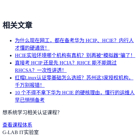
相关文章
为什么现在网工，都在备考华为 HCIP、HCIE？内行人
才懂的硬通货！
HCIE实验环境哪个机构有真机？别再被“模拟器”骗了！
直接考 HCIP 还是先 HCIA？RHCE 能不能跳过
RHCSA？一次性讲透！
红帽Linux认证零基础怎么选班？苏州这3家授权机构，
千万别报错！
10 个不得不拿下华为 HCIE 的硬核理由，懂行的运维人
早已悄悄备考
想系统学习相关认证课程？
查看课程体系
G-LAB IT实验室