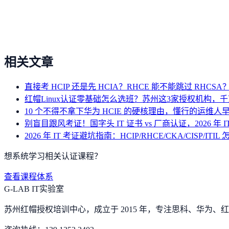
相关文章
直接考 HCIP 还是先 HCIA？RHCE 能不能跳过 RHC
红帽Linux认证零基础怎么选班？苏州这3家授权机构，
10 个不得不拿下华为 HCIE 的硬核理由，懂行的运维人
别盲目跟风考证！国字头 IT 证书 vs 厂商认证，2026 年 
2026 年 IT 考证避坑指南：HCIP/RHCE/CKA/CISP/ITIL
想系统学习相关认证课程？
查看课程体系
G-LAB IT实验室
苏州红帽授权培训中心，成立于 2015 年，专注思科、华为、红帽