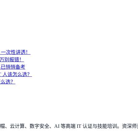
SA？一次性讲透！
千万别报错！
早已悄悄备考
IT 人该怎么选？
 怎么选？
、云计算、数字安全、AI 等高端 IT 认证与技能培训。资深师资