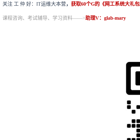
关注 工 仲 好：IT运维大本营
，
获取60个G的《网工系统大礼包》+
课程咨询、考试辅导、学习资料——>
助理V：glab-mary