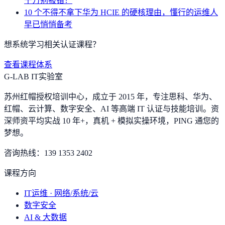
千万别报错！
10 个不得不拿下华为 HCIE 的硬核理由，懂行的运维人
早已悄悄备考
想系统学习相关认证课程？
查看课程体系
G-LAB IT实验室
苏州红帽授权培训中心，成立于 2015 年，专注思科、华为、
红帽、云计算、数字安全、AI 等高端 IT 认证与技能培训。资
深师资平均实战 10 年+，真机 + 模拟实操环境，
PING 通您的
梦想
。
咨询热线：
139 1353 2402
课程方向
IT运维 · 网络/系统/云
数字安全
AI & 大数据