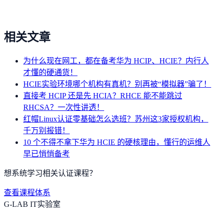
相关文章
为什么现在网工，都在备考华为 HCIP、HCIE？内行人
才懂的硬通货！
HCIE实验环境哪个机构有真机？别再被“模拟器”骗了！
直接考 HCIP 还是先 HCIA？RHCE 能不能跳过
RHCSA？一次性讲透！
红帽Linux认证零基础怎么选班？苏州这3家授权机构，
千万别报错！
10 个不得不拿下华为 HCIE 的硬核理由，懂行的运维人
早已悄悄备考
想系统学习相关认证课程？
查看课程体系
G-LAB IT实验室