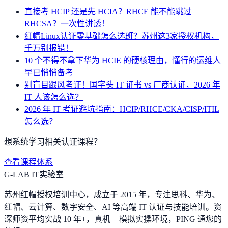
直接考 HCIP 还是先 HCIA？RHCE 能不能跳过
RHCSA？一次性讲透！
红帽Linux认证零基础怎么选班？苏州这3家授权机构，
千万别报错！
10 个不得不拿下华为 HCIE 的硬核理由，懂行的运维人
早已悄悄备考
别盲目跟风考证！国字头 IT 证书 vs 厂商认证，2026 年
IT 人该怎么选？
2026 年 IT 考证避坑指南：HCIP/RHCE/CKA/CISP/ITIL
怎么选？
想系统学习相关认证课程？
查看课程体系
G-LAB IT实验室
苏州红帽授权培训中心，成立于 2015 年，专注思科、华为、
红帽、云计算、数字安全、AI 等高端 IT 认证与技能培训。资
深师资平均实战 10 年+，真机 + 模拟实操环境，
PING 通您的