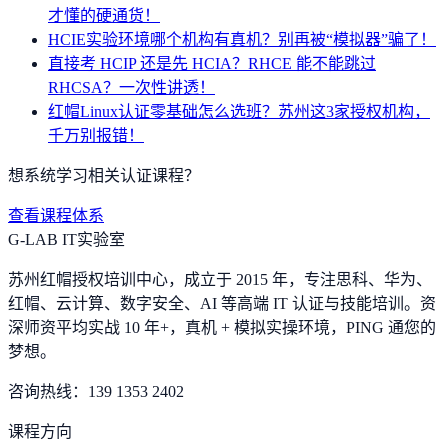
才懂的硬通货！
HCIE实验环境哪个机构有真机？别再被“模拟器”骗了！
直接考 HCIP 还是先 HCIA？RHCE 能不能跳过
RHCSA？一次性讲透！
红帽Linux认证零基础怎么选班？苏州这3家授权机构，
千万别报错！
想系统学习相关认证课程？
查看课程体系
G-LAB IT实验室
苏州红帽授权培训中心，成立于 2015 年，专注思科、华为、
红帽、云计算、数字安全、AI 等高端 IT 认证与技能培训。资
深师资平均实战 10 年+，真机 + 模拟实操环境，
PING 通您的
梦想
。
咨询热线：
139 1353 2402
课程方向