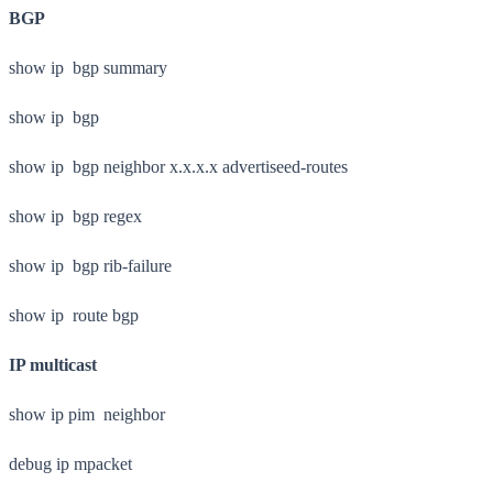
BGP
show ip bgp summary
show ip bgp
show ip bgp neighbor x.x.x.x advertiseed-routes
show ip bgp regex
show ip bgp rib-failure
show ip route bgp
IP multicast
show ip pim neighbor
debug ip mpacket