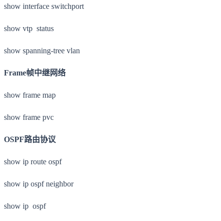
show interface switchport
show vtp status
show spanning-tree vlan
Frame帧中继网络
show frame map
show frame pvc
OSPF路由协议
show ip route ospf
show ip ospf neighbor
show ip ospf