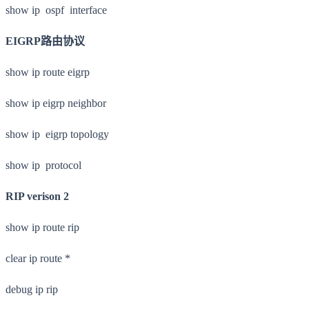
show ip ospf interface
EIGRP路由协议
show ip route eigrp
show ip eigrp neighbor
show ip eigrp topology
show ip protocol
RIP verison 2
show ip route rip
clear ip route *
debug ip rip