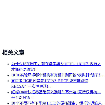
相关文章
为什么现在网工，都在备考华为 HCIP、HCIE？内行人
才懂的硬通货！
HCIE实验环境哪个机构有真机？别再被“模拟器”骗了！
直接考 HCIP 还是先 HCIA？RHCE 能不能跳过
RHCSA？一次性讲透！
红帽Linux认证零基础怎么选班？苏州这3家授权机构，
千万别报错！
10 个不得不拿下华为 HCIE 的硬核理由，懂行的运维人