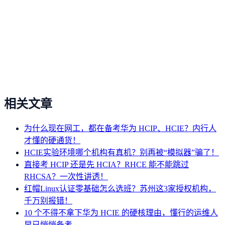
相关文章
为什么现在网工，都在备考华为 HCIP、HCIE？内行人
才懂的硬通货！
HCIE实验环境哪个机构有真机？别再被“模拟器”骗了！
直接考 HCIP 还是先 HCIA？RHCE 能不能跳过
RHCSA？一次性讲透！
红帽Linux认证零基础怎么选班？苏州这3家授权机构，
千万别报错！
10 个不得不拿下华为 HCIE 的硬核理由，懂行的运维人
早已悄悄备考