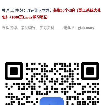
关注 工 仲 好：IT运维大本营
，
获取60个G的《网工系统大礼
包》+1000页Linux学习笔记
课程咨询、考试辅导、学习资料——>助理V：
glab-mary