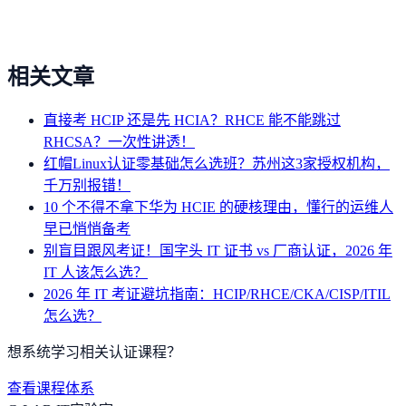
相关文章
直接考 HCIP 还是先 HCIA？RHCE 能不能跳过
RHCSA？一次性讲透！
红帽Linux认证零基础怎么选班？苏州这3家授权机构，
千万别报错！
10 个不得不拿下华为 HCIE 的硬核理由，懂行的运维人
早已悄悄备考
别盲目跟风考证！国字头 IT 证书 vs 厂商认证，2026 年
IT 人该怎么选？
2026 年 IT 考证避坑指南：HCIP/RHCE/CKA/CISP/ITIL
怎么选？
想系统学习相关认证课程？
查看课程体系