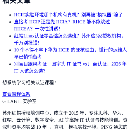
相关文章
HCIE实验环境哪个机构有真机？别再被“模拟器”骗了！
直接考 HCIP 还是先 HCIA？RHCE 能不能跳过
RHCSA？一次性讲透！
红帽Linux认证零基础怎么选班？苏州这3家授权机构，
千万别报错！
10 个不得不拿下华为 HCIE 的硬核理由，懂行的运维人
早已悄悄备考
别盲目跟风考证！国字头 IT 证书 vs 厂商认证，2026 年
IT 人该怎么选？
想系统学习相关认证课程？
查看课程体系
G-LAB IT实验室
苏州红帽授权培训中心，成立于 2015 年，专注思科、华为、
红帽、云计算、数字安全、AI 等高端 IT 认证与技能培训。资
深师资平均实战 10 年+，真机 + 模拟实操环境，
PING 通您的