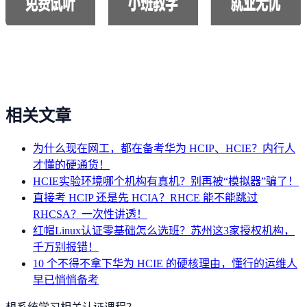
相关文章
为什么现在网工，都在备考华为 HCIP、HCIE？内行人
才懂的硬通货！
HCIE实验环境哪个机构有真机？别再被“模拟器”骗了！
直接考 HCIP 还是先 HCIA？RHCE 能不能跳过
RHCSA？一次性讲透！
红帽Linux认证零基础怎么选班？苏州这3家授权机构，
千万别报错！
10 个不得不拿下华为 HCIE 的硬核理由，懂行的运维人
早已悄悄备考