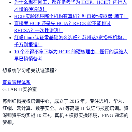
为什么现在网工，都在备考华为 HCIP、HCIE？内行人
才懂的硬通货！
HCIE实验环境哪个机构有真机？别再被“模拟器”骗了！
直接考 HCIP 还是先 HCIA？RHCE 能不能跳过
RHCSA？一次性讲透！
红帽Linux认证零基础怎么选班？苏州这3家授权机构，
千万别报错！
10 个不得不拿下华为 HCIE 的硬核理由，懂行的运维人
早已悄悄备考
想系统学习相关认证课程？
查看课程体系
G-LAB IT实验室
苏州红帽授权培训中心，成立于 2015 年，专注思科、华为、
红帽、云计算、数字安全、AI 等高端 IT 认证与技能培训。资
深师资平均实战 10 年+，真机 + 模拟实操环境，
PING 通您的
梦想
。