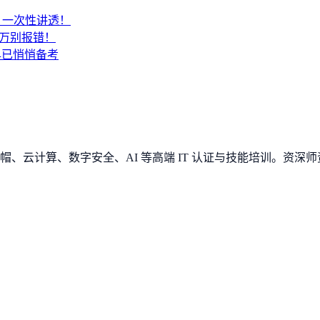
SA？一次性讲透！
千万别报错！
早已悄悄备考
、云计算、数字安全、AI 等高端 IT 认证与技能培训。资深师资