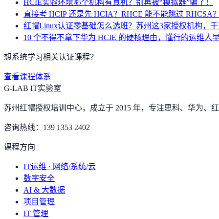
HCIE实验环境哪个机构有真机？别再被“模拟器”骗了！
直接考 HCIP 还是先 HCIA？RHCE 能不能跳过 RHC
红帽Linux认证零基础怎么选班？苏州这3家授权机构，
10 个不得不拿下华为 HCIE 的硬核理由，懂行的运维人
想系统学习相关认证课程？
查看课程体系
G-LAB IT实验室
苏州红帽授权培训中心，成立于 2015 年，专注思科、华为、红帽
咨询热线：
139 1353 2402
课程方向
IT运维 · 网络/系统/云
数字安全
AI & 大数据
项目管理
IT 管理