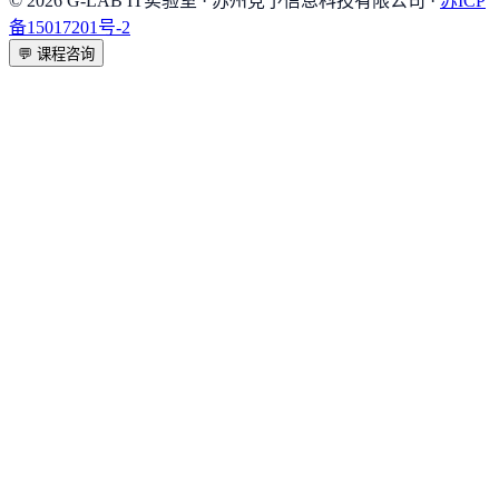
©
2026
G-LAB IT实验室
· 苏州竞予信息科技有限公司 ·
苏ICP
备15017201号-2
💬
课程咨询