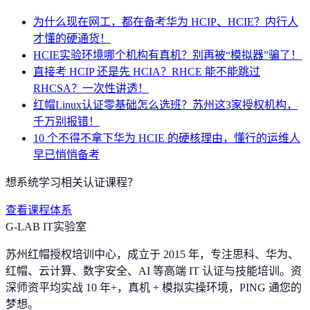
为什么现在网工，都在备考华为 HCIP、HCIE？内行人
才懂的硬通货！
HCIE实验环境哪个机构有真机？别再被“模拟器”骗了！
直接考 HCIP 还是先 HCIA？RHCE 能不能跳过
RHCSA？一次性讲透！
红帽Linux认证零基础怎么选班？苏州这3家授权机构，
千万别报错！
10 个不得不拿下华为 HCIE 的硬核理由，懂行的运维人
早已悄悄备考
想系统学习相关认证课程？
查看课程体系
G-LAB IT实验室
苏州红帽授权培训中心，成立于 2015 年，专注思科、华为、
红帽、云计算、数字安全、AI 等高端 IT 认证与技能培训。资
深师资平均实战 10 年+，真机 + 模拟实操环境，
PING 通您的
梦想
。