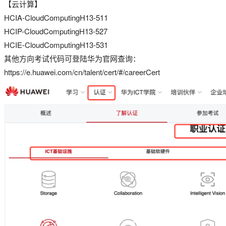
【云计算】
HCIA-CloudComputingH13-511
HCIP-CloudComputingH13-527
HCIE-CloudComputingH13-531
其他方向考试代码可登陆华为官网查询：
https://e.huawei.com/cn/talent/cert/#/careerCert