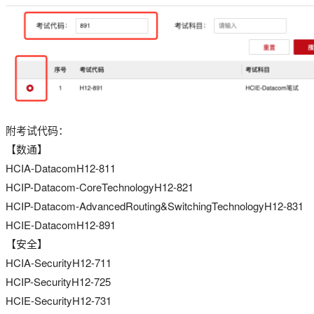
附考试代码：
【数通】
HCIA-DatacomH12-811
HCIP-Datacom-CoreTechnologyH12-821
HCIP-Datacom-AdvancedRouting&SwitchingTechnologyH12-831
HCIE-DatacomH12-891
【安全】
HCIA-SecurityH12-711
HCIP-SecurityH12-725
HCIE-SecurityH12-731