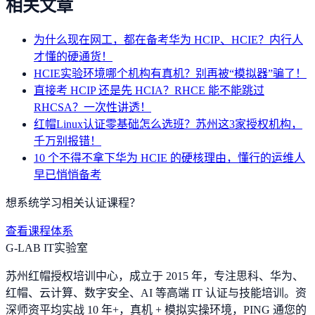
相关文章
为什么现在网工，都在备考华为 HCIP、HCIE？内行人
才懂的硬通货！
HCIE实验环境哪个机构有真机？别再被“模拟器”骗了！
直接考 HCIP 还是先 HCIA？RHCE 能不能跳过
RHCSA？一次性讲透！
红帽Linux认证零基础怎么选班？苏州这3家授权机构，
千万别报错！
10 个不得不拿下华为 HCIE 的硬核理由，懂行的运维人
早已悄悄备考
想系统学习相关认证课程？
查看课程体系
G-LAB IT实验室
苏州红帽授权培训中心，成立于 2015 年，专注思科、华为、
红帽、云计算、数字安全、AI 等高端 IT 认证与技能培训。资
深师资平均实战 10 年+，真机 + 模拟实操环境，
PING 通您的