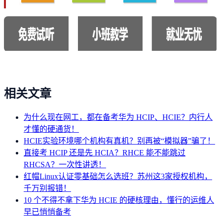
相关文章
为什么现在网工，都在备考华为 HCIP、HCIE？内行人
才懂的硬通货！
HCIE实验环境哪个机构有真机？别再被“模拟器”骗了！
直接考 HCIP 还是先 HCIA？RHCE 能不能跳过
RHCSA？一次性讲透！
红帽Linux认证零基础怎么选班？苏州这3家授权机构，
千万别报错！
10 个不得不拿下华为 HCIE 的硬核理由，懂行的运维人
早已悄悄备考