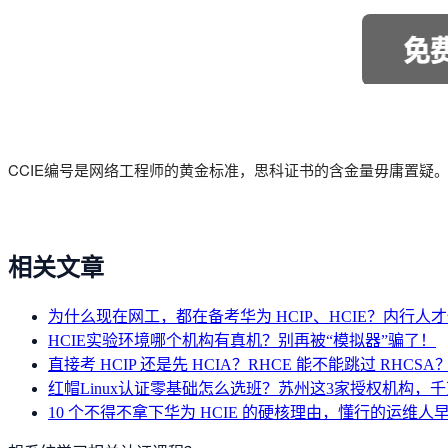
CCIE编号是网络工程师的黄金标准，思科证书的含金量毋庸置疑
相关文章
为什么现在网工，都在备考华为 HCIP、HCIE？内行人
HCIE实验环境哪个机构有真机？别再被“模拟器”骗了！
直接考 HCIP 还是先 HCIA？RHCE 能不能跳过 RHC
红帽Linux认证零基础怎么选班？苏州这3家授权机构，
10 个不得不拿下华为 HCIE 的硬核理由，懂行的运维人