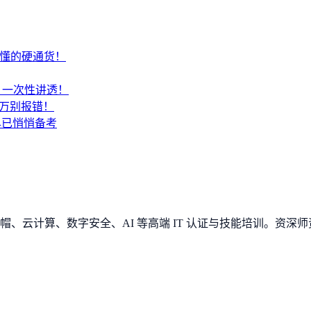
才懂的硬通货！
SA？一次性讲透！
千万别报错！
早已悄悄备考
、云计算、数字安全、AI 等高端 IT 认证与技能培训。资深师资