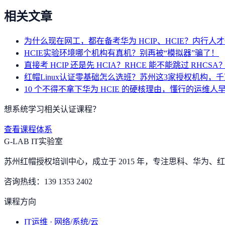
相关文章
为什么现在网工，都在备考华为 HCIP、HCIE？内行人
HCIE实验环境哪个机构有真机？别再被“模拟器”骗了！
直接考 HCIP 还是先 HCIA？RHCE 能不能跳过 RHC
红帽Linux认证零基础怎么选班？苏州这3家授权机构，
10 个不得不拿下华为 HCIE 的硬核理由，懂行的运维人
想系统学习相关认证课程？
查看课程体系
G-LAB IT实验室
苏州红帽授权培训中心，成立于 2015 年，专注思科、华为、红帽
咨询热线：
139 1353 2402
课程方向
IT运维 · 网络/系统/云