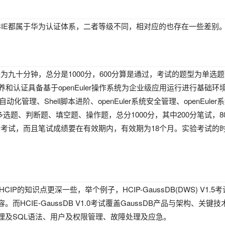
和HCIE都属于华为认证体系，二者等级不同，相对应的也存在一些差别
为九十分钟，总分是1000分，600分算是通过，考试的题型为单选
向培养和认证具备基于openEuler操作系统为企业级应用运行进行基础环
nEuler自动化管理、Shell脚本进阶、openEuler系统安全管理、o
选题、判断题、填空题、操作题，总分1000分，其中200分笔试，8
验考试，而且笔试成绩要在有效期内，有效期为18个月。实验考试的
CIP的知识点更深一些，举个例子，HCIP-GaussDB(DWS) V
HCIE-GaussDB V1.0考试覆盖GaussDB产品与架构、
理及SQL语法、用户及权限管理、故障处理及应急。