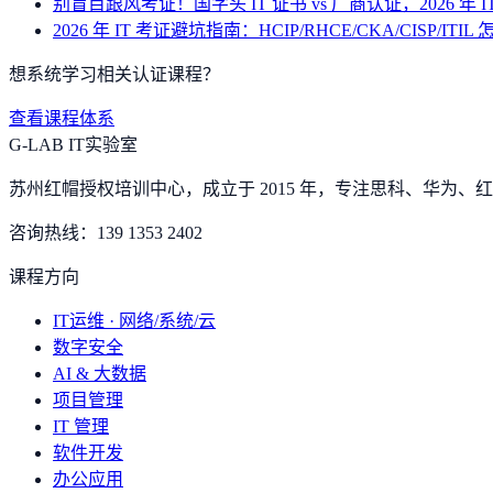
别盲目跟风考证！国字头 IT 证书 vs 厂商认证，2026 年 
2026 年 IT 考证避坑指南：HCIP/RHCE/CKA/CISP/ITIL
想系统学习相关认证课程？
查看课程体系
G-LAB IT实验室
苏州红帽授权培训中心，成立于 2015 年，专注思科、华为、红帽
咨询热线：
139 1353 2402
课程方向
IT运维 · 网络/系统/云
数字安全
AI & 大数据
项目管理
IT 管理
软件开发
办公应用