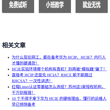
相关文章
为什么现在网工，都在备考华为 HCIP、HCIE？内行人
才懂的硬通货！
HCIE实验环境哪个机构有真机？别再被“模拟器”骗了！
直接考 HCIP 还是先 HCIA？RHCE 能不能跳过
RHCSA？一次性讲透！
红帽Linux认证零基础怎么选班？苏州这3家授权机构，
千万别报错！
10 个不得不拿下华为 HCIE 的硬核理由，懂行的运维人
早已悄悄备考