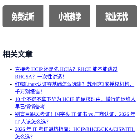
相关文章
直接考 HCIP 还是先 HCIA？RHCE 能不能跳过
RHCSA？一次性讲透！
红帽Linux认证零基础怎么选班？苏州这3家授权机构，
千万别报错！
10 个不得不拿下华为 HCIE 的硬核理由，懂行的运维人
早已悄悄备考
别盲目跟风考证！国字头 IT 证书 vs 厂商认证，2026 年
IT 人该怎么选？
2026 年 IT 考证避坑指南：HCIP/RHCE/CKA/CISP/ITIL
怎么选？