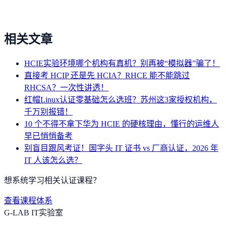
相关文章
HCIE实验环境哪个机构有真机？别再被“模拟器”骗了！
直接考 HCIP 还是先 HCIA？RHCE 能不能跳过
RHCSA？一次性讲透！
红帽Linux认证零基础怎么选班？苏州这3家授权机构，
千万别报错！
10 个不得不拿下华为 HCIE 的硬核理由，懂行的运维人
早已悄悄备考
别盲目跟风考证！国字头 IT 证书 vs 厂商认证，2026 年
IT 人该怎么选？
想系统学习相关认证课程？
查看课程体系
G-LAB IT实验室