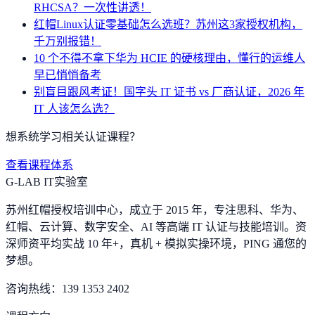
RHCSA？一次性讲透！
红帽Linux认证零基础怎么选班？苏州这3家授权机构，
千万别报错！
10 个不得不拿下华为 HCIE 的硬核理由，懂行的运维人
早已悄悄备考
别盲目跟风考证！国字头 IT 证书 vs 厂商认证，2026 年
IT 人该怎么选？
想系统学习相关认证课程？
查看课程体系
G-LAB IT实验室
苏州红帽授权培训中心，成立于 2015 年，专注思科、华为、
红帽、云计算、数字安全、AI 等高端 IT 认证与技能培训。资
深师资平均实战 10 年+，真机 + 模拟实操环境，
PING 通您的
梦想
。
咨询热线：
139 1353 2402