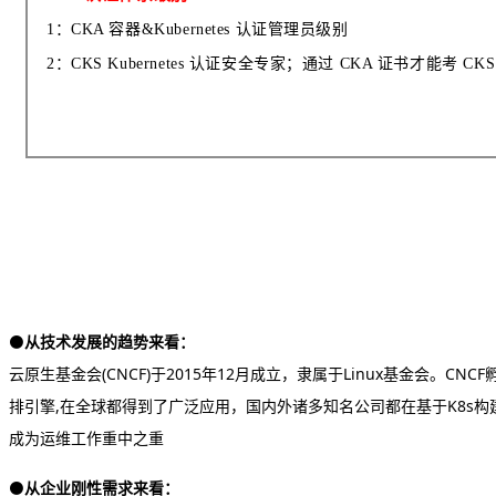
1：CKA 容器&Kubernetes 认证管理员级别
2：CKS Kubernetes 认证安全专家；通过 CKA 证书才能考 CK
⚫
从技术发展的趋势来看：
云原生基金会
(CNCF
)
于
2015
年
12
月成立，隶属于
Linux
基金会。
CNCF
排引
擎
,
在全球都得到了广泛应用，
国内外诸多知名公司都在基于
K8s
构
成为运维工作重中之重
⚫
从企业刚性需求来看：