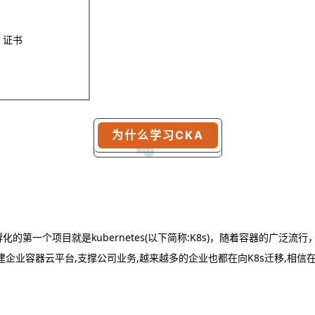
S 证书
为什么学习
CKA
孵化的第一个项目就是
kubernetes(
以下简称
:
K8s)
，随着容器的广泛流行
建企业容器云
平台
,
支撑公司业务
,
越来越多的企业
也都在向
K8s
迁移
,
相信