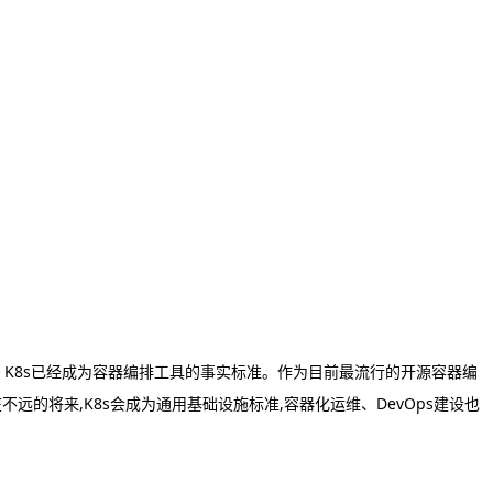
，
K8s
已经成为容器编排工具的事实标准。作为
目前最流行的开源容器编
在不远的将来
,
K8s
会成为通用基础设施标准
,
容器化运维、
DevOps
建设也