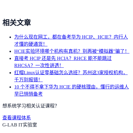
相关文章
为什么现在网工，都在备考华为 HCIP、HCIE？内行人
才懂的硬通货！
HCIE实验环境哪个机构有真机？别再被“模拟器”骗了！
直接考 HCIP 还是先 HCIA？RHCE 能不能跳过
RHCSA？一次性讲透！
红帽Linux认证零基础怎么选班？苏州这3家授权机构，
千万别报错！
10 个不得不拿下华为 HCIE 的硬核理由，懂行的运维人
早已悄悄备考
想系统学习相关认证课程？
查看课程体系
G-LAB IT实验室