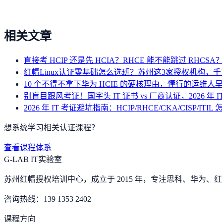
相关文章
直接考 HCIP 还是先 HCIA？RHCE 能不能跳过 RHC
红帽Linux认证零基础怎么选班？苏州这3家授权机构，
10 个不得不拿下华为 HCIE 的硬核理由，懂行的运维人
别盲目跟风考证！国字头 IT 证书 vs 厂商认证，2026 年 
2026 年 IT 考证避坑指南：HCIP/RHCE/CKA/CISP/ITIL
想系统学习相关认证课程？
查看课程体系
G-LAB IT实验室
苏州红帽授权培训中心，成立于 2015 年，专注思科、华为、红帽
咨询热线：
139 1353 2402
课程方向