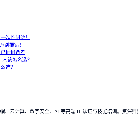
SA？一次性讲透！
千万别报错！
早已悄悄备考
IT 人该怎么选？
 怎么选？
、云计算、数字安全、AI 等高端 IT 认证与技能培训。资深师资