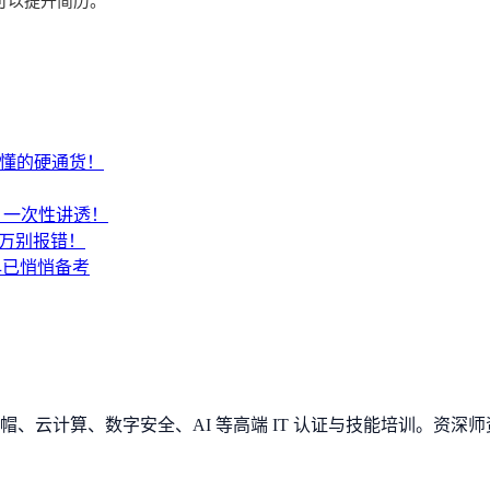
可以提升简历。
才懂的硬通货！
SA？一次性讲透！
千万别报错！
早已悄悄备考
、云计算、数字安全、AI 等高端 IT 认证与技能培训。资深师资