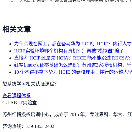
3.华为和思科网络工程师认证知名度在国内招聘市场都不低，
相关文章
为什么现在网工，都在备考华为 HCIP、HCIE？内行人
HCIE实验环境哪个机构有真机？别再被“模拟器”骗了！
直接考 HCIP 还是先 HCIA？RHCE 能不能跳过 RHC
红帽Linux认证零基础怎么选班？苏州这3家授权机构，
10 个不得不拿下华为 HCIE 的硬核理由，懂行的运维人
想系统学习相关认证课程？
查看课程体系
G-LAB IT实验室
苏州红帽授权培训中心，成立于 2015 年，专注思科、华为、红帽
咨询热线：
139 1353 2402