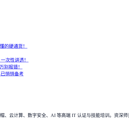
才懂的硬通货！
SA？一次性讲透！
千万别报错！
早已悄悄备考
、云计算、数字安全、AI 等高端 IT 认证与技能培训。资深师资