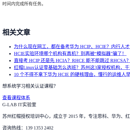
时间内完成所有任务。
相关文章
为什么现在网工，都在备考华为 HCIP、HCIE？内行人
HCIE实验环境哪个机构有真机？别再被“模拟器”骗了！
直接考 HCIP 还是先 HCIA？RHCE 能不能跳过 RHC
红帽Linux认证零基础怎么选班？苏州这3家授权机构，
10 个不得不拿下华为 HCIE 的硬核理由，懂行的运维人
想系统学习相关认证课程？
查看课程体系
G-LAB IT实验室
苏州红帽授权培训中心，成立于 2015 年，专注思科、华为、红帽
咨询热线：
139 1353 2402