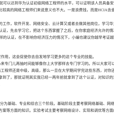
后就可以达到华为认证初级网络工程师的水平，可以证明该人员具备安
的网络工程师们来说意义也不大。一是浪费钱，而是HCIA含金量低，
的工作，软件开发、网络安全、云计算又或者去做其他岗位，学习华为
认证，先去学习它，把这个东西掌握了之后，在你家庭经济允许的情况
这样的认证，在不影响你经济压力的情况下，小编也建议你越早考证
促作用，这会促使你去自发地学习更多的这个专业的技能。
心来专门儿再抽时间能够像你上大学那样去专门学习的。所以大家可
络工程师还是中级，高级，那么一旦在大学期间学完这些东西，对你
拿到了，那就证明其实我已经一两年前就拿到了这个认证，对知识的
。
考试分为基础、专业和综合三个阶段。基础阶段主要考察网络基础、网
方案等方面的知识。实验考试主要考察网络设计、实现和调优等方面