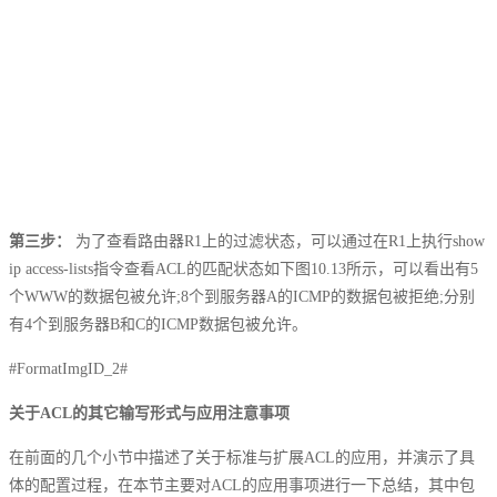
第三步：
为了查看路由器R1上的过滤状态，可以通过在R1上执行show
ip access-lists指令查看ACL的匹配状态如下图10.13所示，可以看出有5
个WWW的数据包被允许;8个到服务器A的ICMP的数据包被拒绝;分别
有4个到服务器B和C的ICMP数据包被允许。
#FormatImgID_2#
关于ACL的其它输写形式与应用注意事项
在前面的几个小节中描述了关于标准与扩展ACL的应用，并演示了具
体的配置过程，在本节主要对ACL的应用事项进行一下总结，其中包