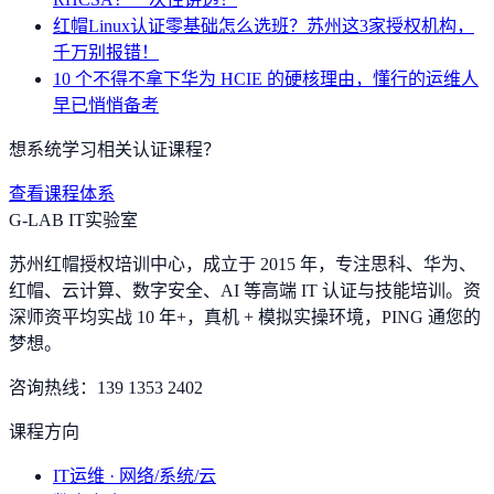
红帽Linux认证零基础怎么选班？苏州这3家授权机构，
千万别报错！
10 个不得不拿下华为 HCIE 的硬核理由，懂行的运维人
早已悄悄备考
想系统学习相关认证课程？
查看课程体系
G-LAB IT实验室
苏州红帽授权培训中心，成立于 2015 年，专注思科、华为、
红帽、云计算、数字安全、AI 等高端 IT 认证与技能培训。资
深师资平均实战 10 年+，真机 + 模拟实操环境，
PING 通您的
梦想
。
咨询热线：
139 1353 2402
课程方向
IT运维 · 网络/系统/云