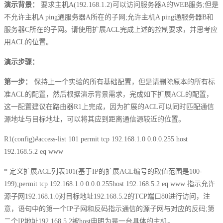
演示背景：
要求主机A(192.168.1.2)可以访问服务器A的WEB服务;但是
不允许主机A ping通服务器A所在的子网;允许主机A ping通服务器B和
服务器C所在的子网。请使用扩展ACL完成上述的控制要求，并思考应
用ACL的位置。
演示步骤：
第一步：
保持上一个实验的所有基础配置，但是请删除原本的所有标
准ACL的配置，然后根据演示背景需求，完成如下扩展ACL的配置，
这一配置建议在路由器R1上完成，因为扩展的ACL可以同时匹配通信
源地址与目标地址，可以将其应到距离通信源较近的位置。
R1(config)#access-list 101 permit tcp 192.168.1.0 0.0.0.255 host
192.168.5.2 eq www
* 定义扩展ACL列表101(基于IP的扩展ACL编号的取值范围是100-
199);permit tcp 192.168.1.0 0.0.0.255host 192.168.5.2 eq www 指示允许
源子网192.168.1.0对目标地址192.168.5.2的TCP端口80进行访问，注
意，语句中的第一个IP子网和反码指示通信的源子网与对应的反码;第
二个IP地址192.168.5.2被host申明为是一台具体的主机。