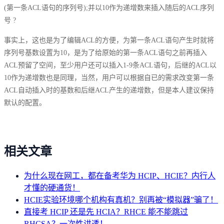
(第一条ACL语句的序列号);并以10作为递增数来插入随后的ACL序列
号 ?
事实上，这也是为了编辑ACL的方便，为第一条ACL语句产生时就将
序列号基数设置为10，是为了给原始的第一条ACL语句之前再插入
ACL预留了空间，至少用户还可以插入1-9条ACL语句，后继的ACL以
10作为递增数也是同理，当然，用户可以根据自已的需求改变第一条
ACL自动插入时的基数和后继ACL产生的递增数，但是本人建议保持
默认的配置。
相关文章
为什么现在网工，都在备考华为 HCIP、HCIE？内行人
才懂的硬通货！
HCIE实验环境哪个机构有真机？别再被“模拟器”骗了！
直接考 HCIP 还是先 HCIA？RHCE 能不能跳过
RHCSA？一次性讲透！