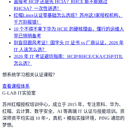
直接考 HCIP 还是先 HCIA？RHCE 能不能跳过
RHCSA？一次性讲透！
红帽Linux认证零基础怎么选班？苏州这3家授权机构，
千万别报错！
10 个不得不拿下华为 HCIE 的硬核理由，懂行的运维人
早已悄悄备考
别盲目跟风考证！国字头 IT 证书 vs 厂商认证，2026 年
IT 人该怎么选？
2026 年 IT 考证避坑指南：HCIP/RHCE/CKA/CISP/ITIL
怎么选？
想系统学习相关认证课程？
查看课程体系
G-LAB IT实验室
苏州红帽授权培训中心，成立于 2015 年，专注思科、华为、
红帽、云计算、数字安全、AI 等高端 IT 认证与技能培训。资
深师资平均实战 10 年+，真机 + 模拟实操环境，
PING 通您的
梦想
。