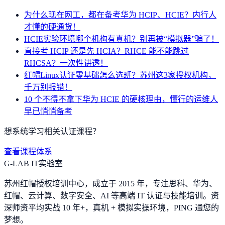
为什么现在网工，都在备考华为 HCIP、HCIE？内行人
才懂的硬通货！
HCIE实验环境哪个机构有真机？别再被“模拟器”骗了！
直接考 HCIP 还是先 HCIA？RHCE 能不能跳过
RHCSA？一次性讲透！
红帽Linux认证零基础怎么选班？苏州这3家授权机构，
千万别报错！
10 个不得不拿下华为 HCIE 的硬核理由，懂行的运维人
早已悄悄备考
想系统学习相关认证课程？
查看课程体系
G-LAB IT实验室
苏州红帽授权培训中心，成立于 2015 年，专注思科、华为、
红帽、云计算、数字安全、AI 等高端 IT 认证与技能培训。资
深师资平均实战 10 年+，真机 + 模拟实操环境，
PING 通您的
梦想
。