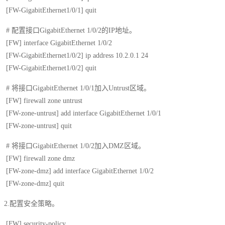
[FW-GigabitEthernet1/0/1] quit
# 配置接口GigabitEthernet 1/0/2的IP地址。
[FW] interface GigabitEthernet 1/0/2
[FW-GigabitEthernet1/0/2] ip address 10.2.0.1 24
[FW-GigabitEthernet1/0/2] quit
# 将接口GigabitEthernet 1/0/1加入Untrust区域。
[FW] firewall zone untrust
[FW-zone-untrust] add interface GigabitEthernet 1/0/1
[FW-zone-untrust] quit
# 将接口GigabitEthernet 1/0/2加入DMZ区域。
[FW] firewall zone dmz
[FW-zone-dmz] add interface GigabitEthernet 1/0/2
[FW-zone-dmz] quit
2.配置安全策略。
[FW] security-policy