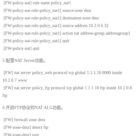
[FW-policy-nat] rule name policy_nat1
[FW-policy-nat-rule-policy_nat1] source-zone dmz
[FW-policy-nat-rule-policy_nat1] destination-zone dmz
[FW-policy-nat-rule-policy_nat1] source-address 10.2.0.6 32
[FW-policy-nat-rule-policy_nat1] action nat address-group addressgroup1
[FW-policy-nat-rule-policy_nat1] quit
[FW-policy-nat] quit
5.配置NAT Server功能。
[FW] nat server policy_web protocol tcp global 1.1.1.10 8080 inside
10.2.0.7 www
[FW] nat server policy_ftp protocol tcp global 1.1.1.10 ftp inside 10.2.0.8
ftp
6.开启FTP协议的NAT ALG功能。
[FW] firewall zone dmz
[FW-zone-dmz] detect ftp
[FW-zone-dmz] quit