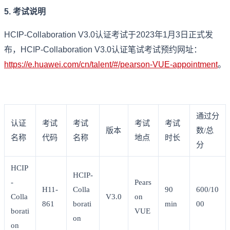
5. 考试说明
HCIP-Collaboration V3.0认证考试于2023年1月3日正式发
布，HCIP-Collaboration V3.0认证笔试考试预约网址：
https://e.huawei.com/cn/talent/#/pearson-VUE-appointment
。
通过分
认证
考试
考试
考试
考试
版本
数/总
名称
代码
名称
地点
时长
分
HCIP
HCIP-
-
Pears
H11-
Colla
90
600/10
Colla
V3.0
on
861
borati
min
00
borati
VUE
on
on