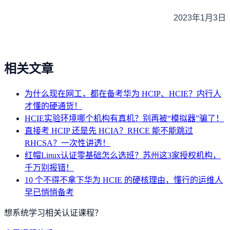
2023年1月3日
相关文章
为什么现在网工，都在备考华为 HCIP、HCIE？内行人
才懂的硬通货！
HCIE实验环境哪个机构有真机？别再被“模拟器”骗了！
直接考 HCIP 还是先 HCIA？RHCE 能不能跳过
RHCSA？一次性讲透！
红帽Linux认证零基础怎么选班？苏州这3家授权机构，
千万别报错！
10 个不得不拿下华为 HCIE 的硬核理由，懂行的运维人
早已悄悄备考
想系统学习相关认证课程？