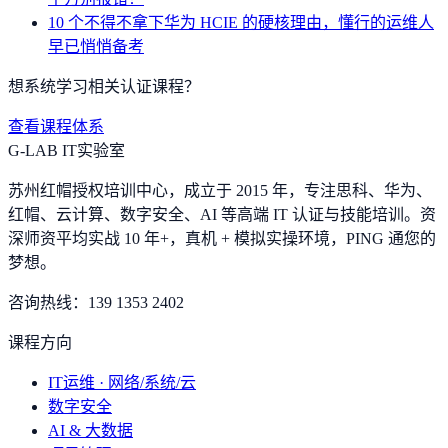
10 个不得不拿下华为 HCIE 的硬核理由，懂行的运维人
早已悄悄备考
想系统学习相关认证课程？
查看课程体系
G-LAB IT实验室
苏州红帽授权培训中心，成立于 2015 年，专注思科、华为、
红帽、云计算、数字安全、AI 等高端 IT 认证与技能培训。资
深师资平均实战 10 年+，真机 + 模拟实操环境，
PING 通您的
梦想
。
咨询热线：
139 1353 2402
课程方向
IT运维 · 网络/系统/云
数字安全
AI & 大数据