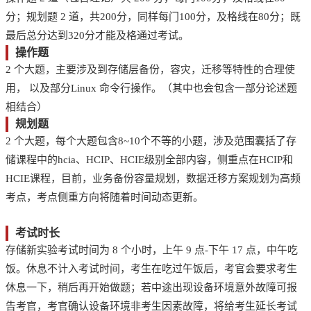
分；规划题 2 道，共200分，同样每门100分，及格线在80分；既
最后总分达到320分才能及格通过考试。
操作题
2 个大题，主要涉及到存储层备份，容灾，迁移等特性的合理使
用， 以及部分Linux 命令行操作。（其中也会包含一部分论述题
相结合）
规划题
2 个大题，每个大题包含8~10个不等的小题，涉及范围囊括了存
储课程中的hcia、HCIP、HCIE级别全部内容，侧重点在HCIP和
HCIE课程，目前，业务备份容量规划，数据迁移方案规划为高频
考点，考点侧重方向将随着时间动态更新。
考试时长
存储新实验考试时间为 8 个小时，上午 9 点-下午 17 点，中午吃
饭。休息不计入考试时间，考生在吃过午饭后，考官会要求考生
休息一下，稍后再开始做题；若中途出现设备环境意外故障可报
告考官，考官确认设备环境非考生因素故障，将给考生延长考试