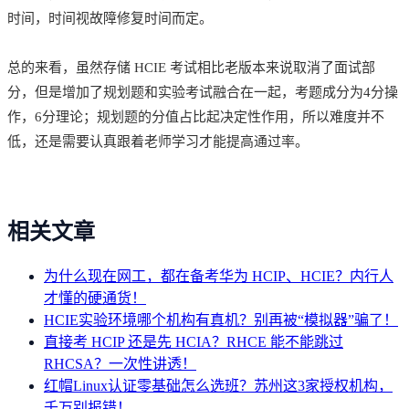
时间，时间视故障修复时间而定。
总的来看，虽然存储 HCIE 考试相比老版本来说取消了面试部
分，但是增加了规划题和实验考试融合在一起，考题成分为4分操
作，6分理论；规划题的分值占比起决定性作用，所以难度并不
低，还是需要认真跟着老师学习才能提高通过率。
相关文章
为什么现在网工，都在备考华为 HCIP、HCIE？内行人
才懂的硬通货！
HCIE实验环境哪个机构有真机？别再被“模拟器”骗了！
直接考 HCIP 还是先 HCIA？RHCE 能不能跳过
RHCSA？一次性讲透！
红帽Linux认证零基础怎么选班？苏州这3家授权机构，
千万别报错！