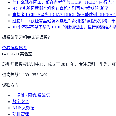
为什么现在网工，都在备考华为 HCIP、HCIE？内行人
HCIE实验环境哪个机构有真机？别再被“模拟器”骗了！
直接考 HCIP 还是先 HCIA？RHCE 能不能跳过 RHC
红帽Linux认证零基础怎么选班？苏州这3家授权机构，
10 个不得不拿下华为 HCIE 的硬核理由，懂行的运维人
想系统学习相关认证课程？
查看课程体系
G-LAB IT实验室
苏州红帽授权培训中心，成立于 2015 年，专注思科、华为、红帽
咨询热线：
139 1353 2402
课程方向
IT运维 · 网络/系统/云
数字安全
AI & 大数据
项目管理