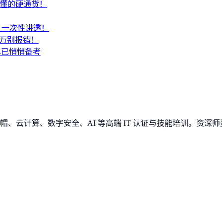
才懂的硬通货！
SA？一次性讲透！
千万别报错！
早已悄悄备考
、云计算、数字安全、AI 等高端 IT 认证与技能培训。资深师资