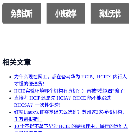
相关文章
为什么现在网工，都在备考华为 HCIP、HCIE？内行人
才懂的硬通货！
HCIE实验环境哪个机构有真机？别再被“模拟器”骗了！
直接考 HCIP 还是先 HCIA？RHCE 能不能跳过
RHCSA？一次性讲透！
红帽Linux认证零基础怎么选班？苏州这3家授权机构，
千万别报错！
10 个不得不拿下华为 HCIE 的硬核理由，懂行的运维人