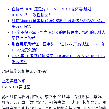
直接考 HCIP 还是先 HCIA？RHCE 能不能跳过
RHCSA？一次性讲透！
红帽Linux认证零基础怎么选班？苏州这3家授权机构，
千万别报错！
10 个不得不拿下华为 HCIE 的硬核理由，懂行的运维人
早已悄悄备考
别盲目跟风考证！国字头 IT 证书 vs 厂商认证，2026 年
IT 人该怎么选？
2026 年 IT 考证避坑指南：HCIP/RHCE/CKA/CISP/ITIL
怎么选？
想系统学习相关认证课程？
查看课程体系
G-LAB IT实验室
苏州红帽授权培训中心，成立于 2015 年，专注思科、华为、
红帽、云计算、数字安全、AI 等高端 IT 认证与技能培训。资
深师资平均实战 10 年+，真机 + 模拟实操环境，
PING 通您的