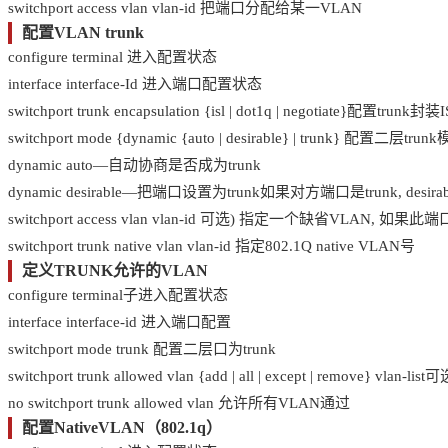
switchport access vlan vlan-id 把端口分配给某一VLAN
配置VLAN trunk
configure terminal 进入配置状态
interface interface-Id 进入端口配置状态
switchport trunk encapsulation {isl | dot1q | negotiate}配置tr
switchport mode {dynamic {auto | desirable} | trunk} 配置二层tru
dynamic auto—自动协商是否成为trunk
dynamic desirable—把端口设置为trunk如果对方端口是trunk, d
switchport access vlan vlan-id 可选) 指定一个缺省VLAN, 如果此
switchport trunk native vlan vlan-id 指定802.1Q native VLAN号
定义TRUNK允许的VLAN
configure terminal子进入配置状态
interface interface-id 进入端口配置
switchport mode trunk 配置二层口为trunk
switchport trunk allowed vlan {add | all | except | remove} v
no switchport trunk allowed vlan 允许所有VLAN通过
配置NativeVLAN（802.1q）