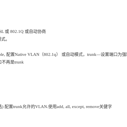
unk封装ISL 或 802.1Q 或自动协商
nk模式。
esirable, 配置Native VLAN（802.1q） 或自动模式，trunk—设
端口不再是trunk
lan-list可选) 配置trunk允许的VLAN.使用add, all, except, remove关健字