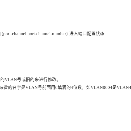
 vlan-id} |{port-channel port-channel-number} 进入端口配置状态
入一个新的VLAN号或旧的来进行修改。
N名，缺省的名字是VLAN号前面用0填满的4位数，如VLAN0004是VLA