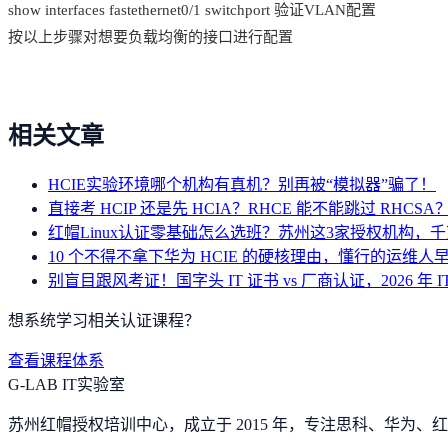
show interfaces fastethernet0/1 switchport 验证VLAN配置
按以上步骤对想要负载均衡的接口进行配置
相关文章
HCIE实验环境哪个机构有真机？别再被“模拟器”骗了！
直接考 HCIP 还是先 HCIA？RHCE 能不能跳过 RHC
红帽Linux认证零基础怎么选班？苏州这3家授权机构，
10 个不得不拿下华为 HCIE 的硬核理由，懂行的运维人
别盲目跟风考证！国字头 IT 证书 vs 厂商认证，2026 年 
想系统学习相关认证课程？
查看课程体系
G-LAB IT实验室
苏州红帽授权培训中心，成立于 2015 年，专注思科、华为、红帽