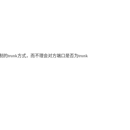
置端口为强制的trunk方式，而不理会对方端口是否为trunk