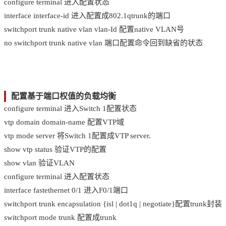
configure terminal 进入配置状态
interface interface-id 进入配置成802.1qtrunk的端口
switchport trunk native vlan vlan-Id 配置native VLAN号
no switchport trunk native vlan 端口配置命令回到缺省的状态
配置基于端口权值的负载均衡
configure terminal 进入Switch 1配置状态
vtp domain domain-name 配置VTP域
vtp mode server 将Switch 1配置成VTP server.
show vtp status 验证VTP的配置
show vlan 验证VLAN
configure terminal 进入配置状态
interface fastethernet 0/1 进入F0/1端口
switchport trunk encapsulation {isl | dot1q | negotiate}配置trunk封装
switchport mode trunk 配置成trunk