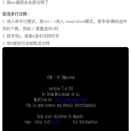
3. 按esc键就会全部注释了
取消多行注释：
1. 进入命令行模式，按ctrl + v进入 visual block模式，按字母l横向选中
列的个数，例如 // 需要选中2列
2. 按字母j，或者k选中注释符号
3. 按d键就可全部取消注释