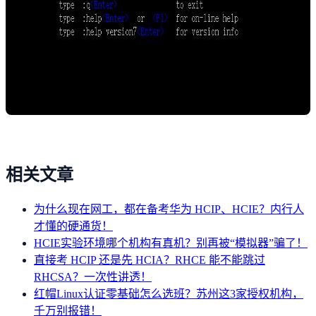
相关文章
为什么现在网工，都在备考华为 HCIP、HCIE？内行人
才懂的硬通货！
HCIE实验环境哪个机构有真机？别再被“模拟器”骗了！
直接考 HCIP 还是先 HCIA？RHCE 能不能跳过
RHCSA？一次性讲透！
红帽Linux认证零基础怎么选班？苏州这3家授权机构，
千万别报错！