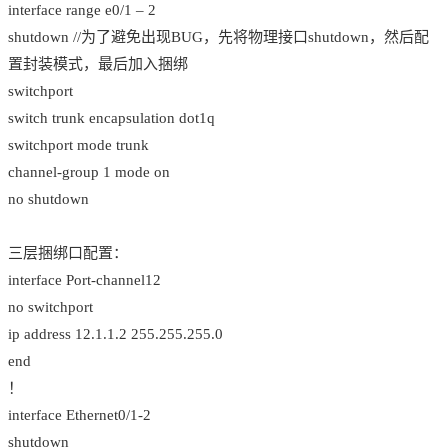
interface range e0/1 – 2
shutdown //为了避免出现BUG，先将物理接口shutdown，然后配
置封装模式，最后加入捆绑
switchport
switch trunk encapsulation dot1q
switchport mode trunk
channel-group 1 mode on
no shutdown
三层捆绑口配置：
interface Port-channel12
no switchport
ip address 12.1.1.2 255.255.255.0
end
！
interface Ethernet0/1-2
shutdown