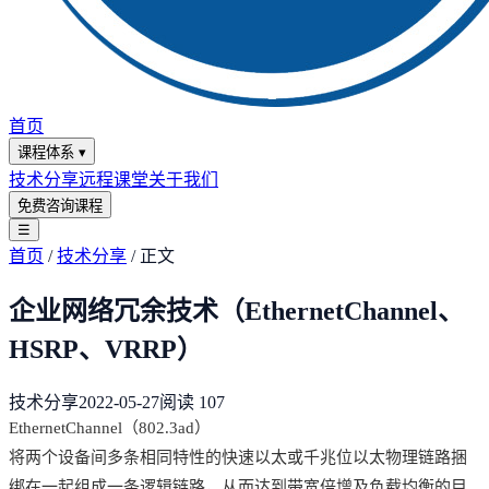
首页
课程体系
▾
技术分享
远程课堂
关于我们
免费咨询课程
☰
首页
/
技术分享
/
正文
企业网络冗余技术（EthernetChannel、
HSRP、VRRP）
技术分享
2022-05-27
阅读
107
EthernetChannel（802.3ad）
将两个设备间多条相同特性的快速以太或千兆位以太物理链路捆
绑在一起组成一条逻辑链路，从而达到带宽倍增及负载均衡的目