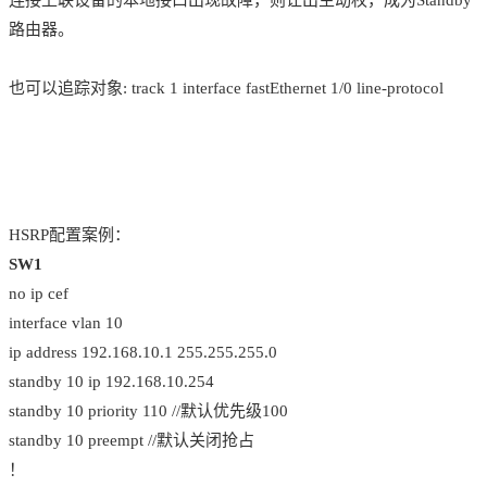
路由器。
也可以追踪对象: track 1 interface fastEthernet 1/0 line-protocol
HSRP配置案例：
SW1
no ip cef
interface vlan 10
ip address 192.168.10.1 255.255.255.0
standby 10 ip 192.168.10.254
standby 10 priority 110 //默认优先级100
standby 10 preempt //默认关闭抢占
！