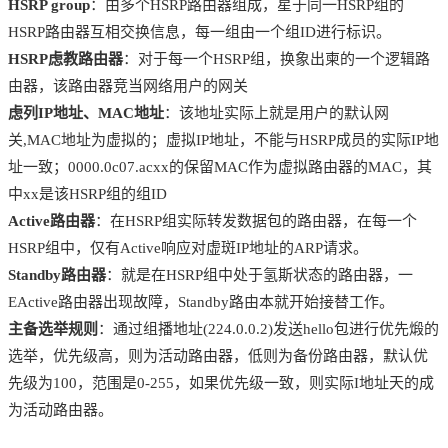
HSRP group
：由多个HSRP路由器组成，星于同一HSRP组的
HSRP路由器互相交换信息，每一组由一个组ID进行标识。
HSRP虑教路由器
：对于每一个HSRP组，换象出柬的一个逻辑路
由器，该路由器竞当网络用户的网关
虑列IP地址、MAC地址
：该地址实际上就是用户的默认网
关,MAC地址为虚拟的；虚拟IP地址，不能与HSRP成员的实际IP地
址一致；0000.0c07.acxx的保留MAC作为虚拟路由器的MAC，其
中xx是该HSRP组的组ID
Active路由器
：在HSRP组实际转发数据包的路由器，在每一个
HSRP组中，仅有Active响应对虚斑IP地址的ARP请求。
Standby路由器
：就是在HSRP组中处于氢斯状态的路由器，一
EActive路由器出现故障，Standby路由本就开始接替工作。
主备选举规则
：通过组播地址(224.0.0.2)发送hello包进行优先煅的
选举，优先级高，则为活动路由器，低则为备份路由器，默认优
先级为100，范围是0-255，如果优先级一致，则实际I地址天的成
为活动路由器。