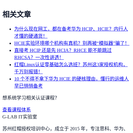
相关文章
为什么现在网工，都在备考华为 HCIP、HCIE？内行人
才懂的硬通货！
HCIE实验环境哪个机构有真机？别再被“模拟器”骗了！
直接考 HCIP 还是先 HCIA？RHCE 能不能跳过
RHCSA？一次性讲透！
红帽Linux认证零基础怎么选班？苏州这3家授权机构，
千万别报错！
10 个不得不拿下华为 HCIE 的硬核理由，懂行的运维人
早已悄悄备考
想系统学习相关认证课程？
查看课程体系
G-LAB IT实验室
苏州红帽授权培训中心，成立于 2015 年，专注思科、华为、