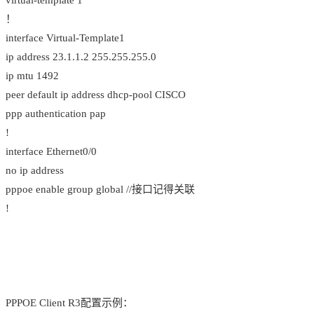
！
interface Virtual-Template1
ip address 23.1.1.2 255.255.255.0
ip mtu 1492
peer default ip address dhcp-pool CISCO
ppp authentication pap
!
interface Ethernet0/0
no ip address
pppoe enable group global //接口记得关联
!
PPPOE Client R3配置示例：