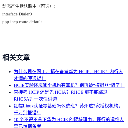
动态产生默认路由（可选）：
interface Dialer0
ppp ipcp route default
相关文章
为什么现在网工，都在备考华为 HCIP、HCIE？内行人
才懂的硬通货！
HCIE实验环境哪个机构有真机？别再被“模拟器”骗了！
直接考 HCIP 还是先 HCIA？RHCE 能不能跳过
RHCSA？一次性讲透！
红帽Linux认证零基础怎么选班？苏州这3家授权机构，
千万别报错！
10 个不得不拿下华为 HCIE 的硬核理由，懂行的运维人
早已悄悄备考