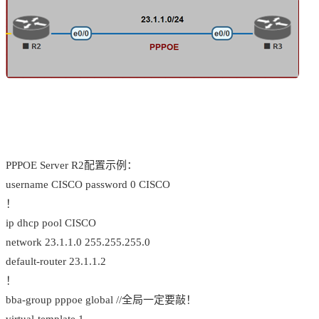
PPPOE Server R2配置示例：
username CISCO password 0 CISCO
！
ip dhcp pool CISCO
network 23.1.1.0 255.255.255.0
default-router 23.1.1.2
！
bba-group pppoe global //全局一定要敲！
virtual-template 1