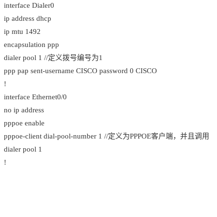
interface Dialer0
ip address dhcp
ip mtu 1492
encapsulation ppp
dialer pool 1 //定义拨号编号为1
ppp pap sent-username CISCO password 0 CISCO
!
interface Ethernet0/0
no ip address
pppoe enable
pppoe-client dial-pool-number 1 //定义为PPPOE客户端，并且调用
dialer pool 1
!